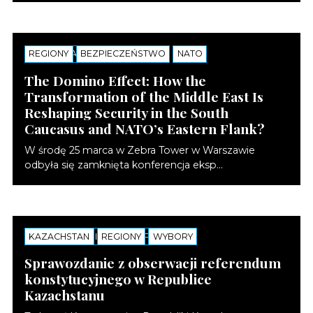
REGIONY
SEMINARIA EKSPERCKIE
BEZPIECZEŃSTWO
NATO
The Domino Effect: How the
Transformation of the Middle East Is
Reshaping Security in the South
Caucasus and NATO’s Eastern Flank?
W środę 25 marca w Zebra Tower w Warszawie
odbyła się zamknięta konferencja eksp...
KAZACHSTAN
NOTATKI
SEMINARIA EKSPERCKIE
REGIONY
WYBORY
Sprawozdanie z obserwacji referendum
konstytucyjnego w Republice
Kazachstanu