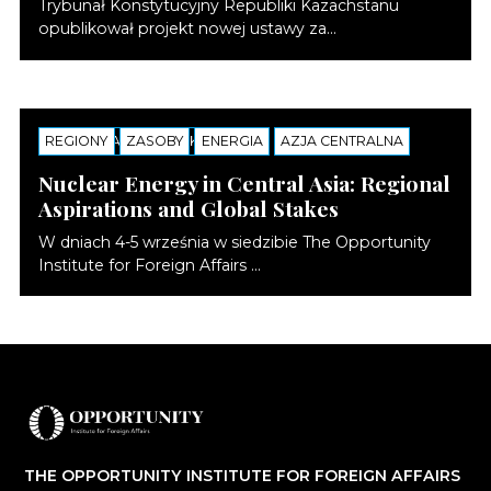
Trybunał Konstytucyjny Republiki Kazachstanu
opublikował projekt nowej ustawy za...
REGIONY
SEMINARIA EKSPERCKIE
ZASOBY
ENERGIA
AZJA CENTRALNA
Nuclear Energy in Central Asia: Regional
Aspirations and Global Stakes
W dniach 4-5 września w siedzibie The Opportunity
Institute for Foreign Affairs ...
THE OPPORTUNITY INSTITUTE FOR FOREIGN AFFAIRS