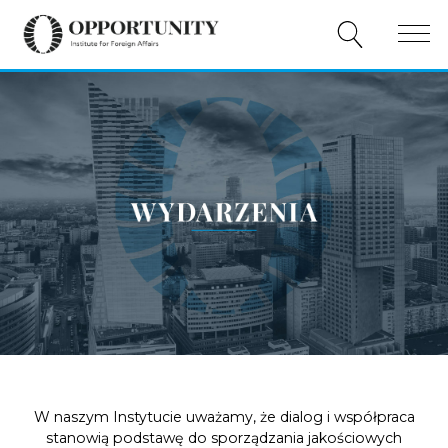
O NAS
PUBLIKACJE
WYDARZENIA
WSPÓŁPRACA
WSPARCIE
PL
EN
W naszym Instytucie uważamy, że dialog i współpraca
stanowią podstawę do sporządzania jakościowych