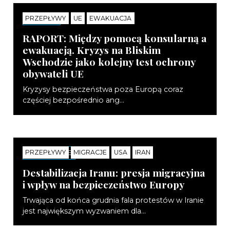
PRZEPŁYWY
UE
EWAKUACJA
RAPORTY
RAPORT: Między pomocą konsularną a
ewakuacją. Kryzys na Bliskim
Wschodzie jako kolejny test ochrony
obywateli UE
Kryzysy bezpieczeństwa poza Europą coraz
częściej bezpośrednio ang...
PRZEPŁYWY
MIGRACJE
USA
IRAN
KOMENTARZE
Destabilizacja Iranu: presja migracyjna
i wpływ na bezpieczeństwo Europy
Trwająca od końca grudnia fala protestów w Iranie
jest największym wyzwaniem dla...