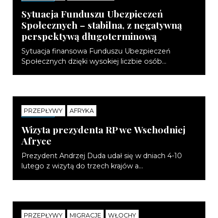
Sytuacja Funduszu Ubezpieczeń
Społecznych – stabilna, z negatywną
perspektywą długoterminową
Sytuacja finansowa Funduszu Ubezpieczeń
Społecznych dzięki wysokiej liczbie osób...
PRZEPŁYWY
AFRYKA
NOTATKI
Wizyta prezydenta RP we Wschodniej
Afryce
Prezydent Andrzej Duda udał się w dniach 4-10
lutego z wizytą do trzech krajów a...
PRZEPŁYWY
MIGRACJE
WŁOCHY
NOTATKI