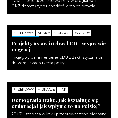
Zawieszenie uczestnictwa RFN w programach
ONZ dotyczących uchodźców ma co prawda...
PRZEPŁYWY
NIEMCY
MIGRACJE
WYBORY
KOMENTARZE
Projekty ustaw i uchwał CDU w sprawie
migracji
Inicjatywy parlamentarne CDU z 29-31 stycznia br.
dotyczące zaostrzenia polityki...
PRZEPŁYWY
MIGRACJE
IRAK
NOTATKI
Demografia Iraku. Jak kształtuje się
emigracja i jak wpłynie to na Polskę?
20 i 21 listopada w Iraku przeprowadzono pierwszy