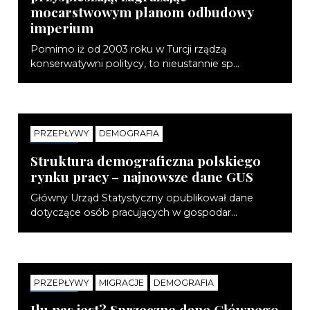
mocarstwowym planom odbudowy
imperium
Pomimo iż od 2003 roku w Turcji rządzą
konserwatywni politycy, to nieustannie sp...
PRZEPŁYWY
DEMOGRAFIA
NOTATKI
Struktura demograficzna polskiego
rynku pracy – najnowsze dane GUS
Główny Urząd Statystyczny opublikował dane
dotyczące osób pracujących w gospodar...
PRZEPŁYWY
MIGRACJE
DEMOGRAFIA
NOTATKI
Ilu nas jest? Sprzeczne dane Głównego