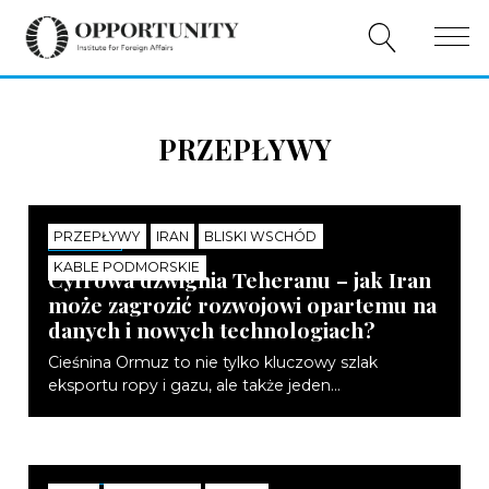
O NAS
PRZEPŁYWY
PUBLIKACJE
WYDARZENIA
PRZEPŁYWY
IRAN
BLISKI WSCHÓD
NOTATKI
WSPÓŁPRACA
KABLE PODMORSKIE
Cyfrowa dźwignia Teheranu – jak Iran
może zagrozić rozwojowi opartemu na
WSPARCIE
danych i nowych technologiach?
PL
EN
Cieśnina Ormuz to nie tylko kluczowy szlak
eksportu ropy i gazu, ale także jeden...