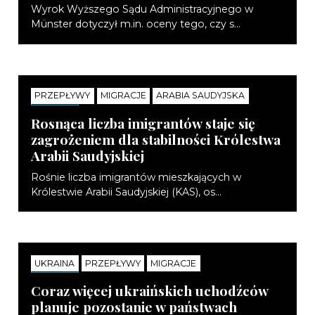
Wyrok Wyższego Sądu Administracyjnego w
Münster dotyczył m.in. oceny tego, czy s...
PRZEPŁYWY
MIGRACJE
ARABIA SAUDYJSKA
NOTATKI
Rosnąca liczba imigrantów staje się
zagrożeniem dla stabilności Królestwa
Arabii Saudyjskiej
Rośnie liczba imigrantów mieszkających w
Królestwie Arabii Saudyjskiej (KAS), os...
UKRAINA
PRZEPŁYWY
MIGRACJE
NOTATKI
Coraz więcej ukraińskich uchodźców
planuje pozostanie w państwach