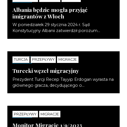
Albania będzie mogła przyjąć
imigrantów z Włoch
W poniedziałek 29 stycznia 2024 r. Sąd
Konstytucyjny Albanii zatwierdził porozum...
TURCJA
PRZEPŁYWY
MIGRACJE
NOTATKI
Turecki węzeł migracyjny
Prezydent Turcji Recep Tayyip Erdogan wyrasta na
głównego gracza, decydującego o...
PRZEPŁYWY
MIGRACJE
NOTATKI
Monitor Migracje 1/9/2023