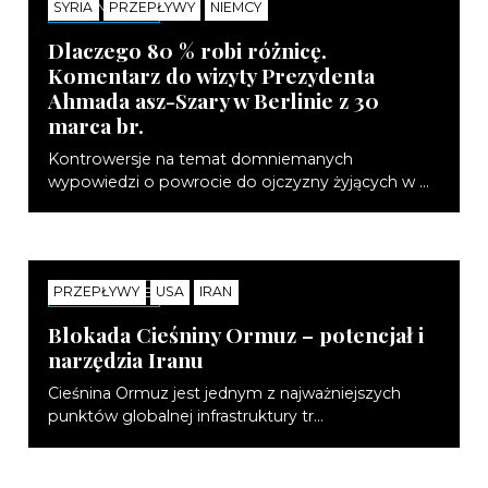
SYRIA
PRZEPŁYWY
NIEMCY
KOMENTARZE
Dlaczego 80 % robi różnicę.
Komentarz do wizyty Prezydenta
Ahmada asz-Szary w Berlinie z 30
marca br.
Kontrowersje na temat domniemanych
wypowiedzi o powrocie do ojczyzny żyjących w ...
PRZEPŁYWY
USA
IRAN
KOMENTARZE
Blokada Cieśniny Ormuz – potencjał i
narzędzia Iranu
Cieśnina Ormuz jest jednym z najważniejszych
punktów globalnej infrastruktury tr...