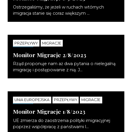
Ostrzegaliśmy, że jeżeli w ruchach wtórnych
imigracja stanie się coraz większym ...
PRZEPŁYWY
MIGRACJE
NOTATKI
Monitor Migracje 2/8/2023
Rząd proponuje nam aż dwa pytania o nielegalną
imigrację i postępowanie z nią. J...
UNIA EUROPEJSKA
PRZEPŁYWY
MIGRACJE
NOTATKI
Monitor Migracje 1/8/2023
UE zmierza do zaostrzenia polityki imigracyjnej
poprzez współpracę z państwami l...