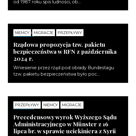
od 1987 roku spis ludności, ob...
NIEMCY
MIGRACJE
PRZEPŁYWY
NOTATKI
Rządowa propozycja tzw. pakietu
bezpieczeństwa w RFN z października
2024 r.
Wniesienie przez rząd pod obrady Bundestagu
tzw. pakietu bezpieczeństwa było poc...
PRZEPŁYWY
NIEMCY
MIGRACJE
NOTATKI
Precedensowy wyrok Wyższego Sądu
Administracyjnego w Münster z 16
lipca br. w sprawie uciekiniera z Syrii