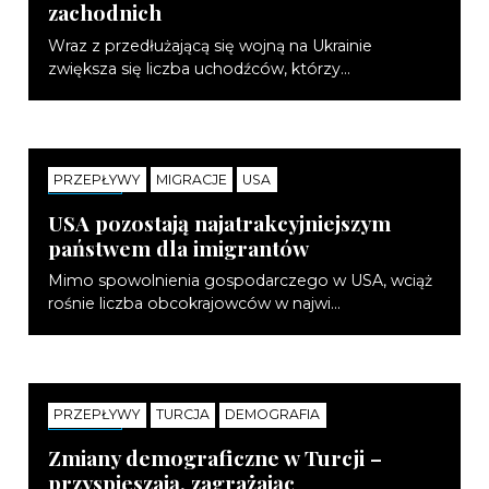
zachodnich
Wraz z przedłużającą się wojną na Ukrainie
zwiększa się liczba uchodźców, którzy...
PRZEPŁYWY
MIGRACJE
USA
NOTATKI
USA pozostają najatrakcyjniejszym
państwem dla imigrantów
Mimo spowolnienia gospodarczego w USA, wciąż
rośnie liczba obcokrajowców w najwi...
PRZEPŁYWY
TURCJA
DEMOGRAFIA
NOTATKI
Zmiany demograficzne w Turcji –
przyspieszają, zagrażając