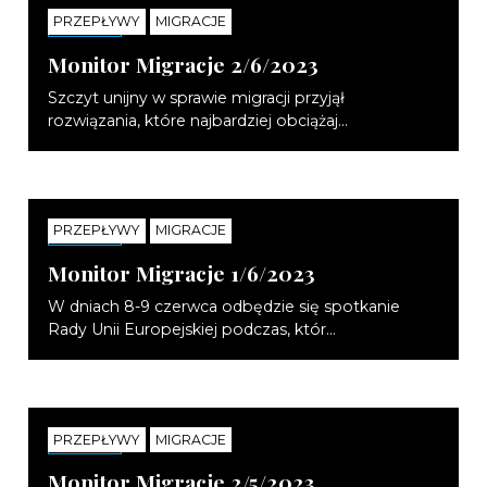
PRZEPŁYWY
MIGRACJE
NOTATKI
Monitor Migracje 2/6/2023
Szczyt unijny w sprawie migracji przyjął
rozwiązania, które najbardziej obciążaj...
PRZEPŁYWY
MIGRACJE
NOTATKI
Monitor Migracje 1/6/2023
W dniach 8-9 czerwca odbędzie się spotkanie
Rady Unii Europejskiej podczas, któr...
PRZEPŁYWY
MIGRACJE
NOTATKI
Monitor Migracje 2/5/2023