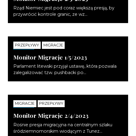
Rząd Niemiec jest pod coraz większą presją, by
przywrócić kontrole granic, ze wz...
PRZEPŁYWY
MIGRACJE
NOTATKI
Monitor Migracje 1/5/2023
Parlament litewski przyjął ustawę, która pozwala
zalegalizować tzw. pushbacki po...
MIGRACJE
PRZEPŁYWY
NOTATKI
Monitor Migracje 2/4/2023
Rośnie presja migracyjna na centralnym szlaku
śródziemnomorskim wiodącym z Tunez...