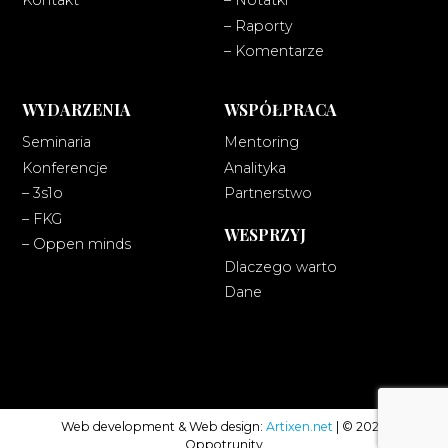
Kontakt
– Notatki
– Raporty
– Komentarze
WYDARZENIA
WSPÓŁPRACA
Seminaria
Mentoring
Konferencje
Analityka
– 3s1o
Partnerstwo
– FKG
WESPRZYJ
– Oppen minds
Dlaczego warto
Dane
Web development & Web design:
Artixen.net
| © 2024
Oppotrunity