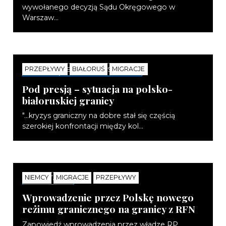
wywołanego decyzją Sądu Okręgowego w
Warszaw...
PRZEPŁYWY
BIAŁORUŚ
MIGRACJE
RAPORTY
SEMINARIA EKSPERCKIE
Pod presją – sytuacja na polsko-
białoruskiej granicy
"...kryzys graniczny na dobre stał się częścią
szerokiej konfrontacji między kol...
NIEMCY
MIGRACJE
PRZEPŁYWY
KOMENTARZE
Wprowadzenie przez Polskę nowego
reżimu granicznego na granicy z RFN
Zapowiedź wprowadzenia przez władze RP