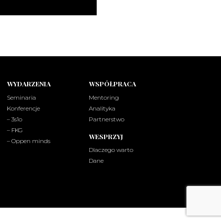
WYDARZENIA
WSPÓŁPRACA
Seminaria
Mentoring
Konferencje
Analityka
– 3s1o
Partnerstwo
– FKG
WESPRZYJ
– Oppen minds
Dlaczego warto
Dane