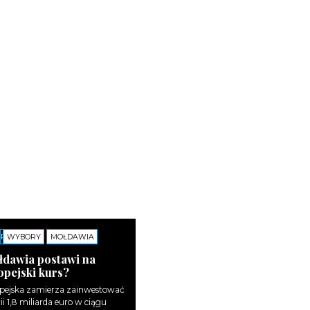
ARZE
WYBORY
MOŁDAWIA
łdawia postawi na
pejski kurs?
pejska zamierza zainwestować
i 1,8 miliarda euro w ciągu