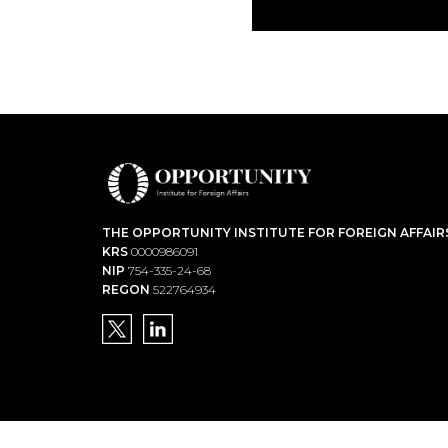
THE OPPORTUNITY INSTITUTE FOR FOREIGN AFFAIR
KRS
0000986091
NIP
754-335-24-68
REGON
522764934