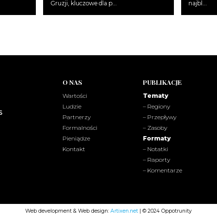
Gruzji, kluczowe dla p...
najbl...
O NAS
PUBLIKACJE
Wartości
Tematy
Ludzie
– Regiony
S
Partnerzy
– Przepływy
Formalności
– Zasoby
Pieniądze
Formaty
Kontakt
– Notatki
– Raporty
– Komentarze
Web development & Web design:
Artixen.net
| © 2024 Oppotrunity