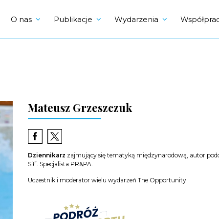
O nas
Publikacje
Wydarzenia
Współpra
Mateusz Grzeszczuk
Dziennikarz
zajmujący się tematyką międzynarodową, autor podc
Sił”. Specjalista PR&PA.
Uczestnik i moderator wielu wydarzeń The Opportunity.