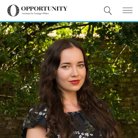
O NAS
PUBLIKACJE
WYDARZENIA
WSPÓŁPRACA
WSPARCIE
PL
EN