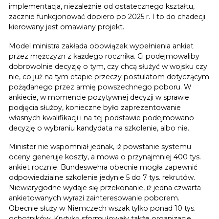
implementacja, niezależnie od ostatecznego kształtu,
zacznie funkcjonować dopiero po 2025 r. I to do chadecji
kierowany jest omawiany projekt.
Model ministra zakłada obowiązek wypełnienia ankiet
przez mężczyzn z każdego rocznika. Ci podejmowaliby
dobrowolnie decyzję o tym, czy chcą służyć w wojsku czy
nie, co już na tym etapie przeczy postulatom dotyczącym
pożądanego przez armię powszechnego poboru. W
ankiecie, w momencie pozytywnej decyzji w sprawie
podjęcia służby, konieczne było zaprezentowanie
własnych kwalifikacji i na tej podstawie podejmowano
decyzję o wybraniu kandydata na szkolenie, albo nie.
Minister nie wspomniał jednak, iż powstanie systemu
oceny generuje koszty, a mowa o przynajmniej 400 tys.
ankiet rocznie. Bundeswehra obecnie mogła zapewnić
odpowiedzialne szkolenie jedynie 5 do 7 tys. rekrutów.
Niewiarygodne wydaje się przekonanie, iż jedna czwarta
ankietowanych wyrazi zainteresowanie poborem.
Obecnie służy w Niemczech wszak tylko ponad 10 tys.
ochotników. Krytykę sformułowały także organizacje