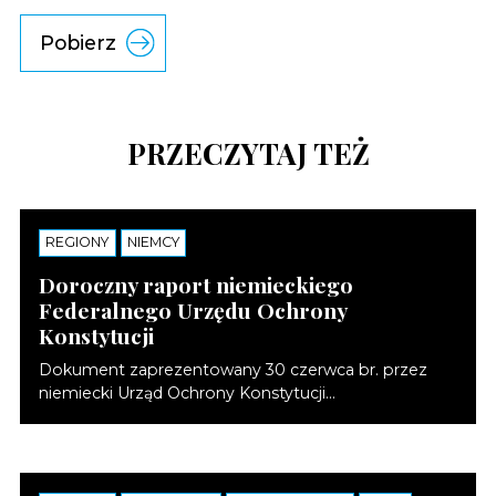
Pobierz
PRZECZYTAJ TEŻ
REGIONY
NOTATKI
NIEMCY
Doroczny raport niemieckiego
Federalnego Urzędu Ochrony
Konstytucji
Dokument zaprezentowany 30 czerwca br. przez
niemiecki Urząd Ochrony Konstytucji...