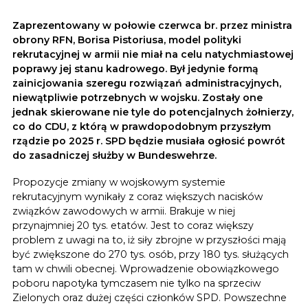
Zaprezentowany w połowie czerwca br. przez ministra
obrony RFN, Borisa Pistoriusa, model polityki
rekrutacyjnej w armii nie miał na celu natychmiastowej
poprawy jej stanu kadrowego. Był jedynie formą
zainicjowania szeregu rozwiązań administracyjnych,
niewątpliwie potrzebnych w wojsku. Zostały one
jednak skierowane nie tyle do potencjalnych żołnierzy,
co do CDU, z którą w prawdopodobnym przyszłym
rządzie po 2025 r. SPD będzie musiała ogłosić powrót
do zasadniczej służby w Bundeswehrze.
Propozycje zmiany w wojskowym systemie
rekrutacyjnym wynikały z coraz większych nacisków
związków zawodowych w armii. Brakuje w niej
przynajmniej 20 tys. etatów. Jest to coraz większy
problem z uwagi na to, iż siły zbrojne w przyszłości mają
być zwiększone do 270 tys. osób, przy 180 tys. służących
tam w chwili obecnej. Wprowadzenie obowiązkowego
poboru napotyka tymczasem nie tylko na sprzeciw
Zielonych oraz dużej części członków SPD. Powszechne