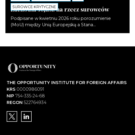
SUROWCE KRYTYCZNE
Zachodni sojusz na rzecz surowców
Podpisane w kwietniu 2026 roku porozumienie
(MoU) między Unią Europejską a Stana...
THE OPPORTUNITY INSTITUTE FOR FOREIGN AFFAIRS
KRS
0000986091
NIP
754-335-24-68
REGON
522764934