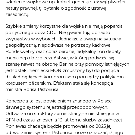
szkolenie wojskowe np. kobiet generuje też wątpliwości
natury prawnej, tj. pytanie o zgodność z ustawą
zasadniczą.
Szybkie zmiany korzystne dla wojska nie mają poparcia
politycznego poza CDU. Nie gwarantują ponadto
zwycięstwa w wyborach. Jednakże z uwagi na sytuację
geopolityczną, niepodważalne potrzeby kadrowe
Bundeswehry oraz coraz bardziej radykalny ton debaty
medialnej o bezpieczeństwie, w której podważa się
szansę nawet na obronę Berlina przy pomocy istniejących
jednostek, niemiecki MON zmuszony był do podjęcia
działań będących kompromisem pomiędzy politykami a
korpusem oficerskim. Efektem stała się koncepcja
ministra Borisa Pistoriusa.
Koncepcja ta jest powieleniem znanego w Polsce
dawnego systemu rejestracji przedpoborowych.
Odtwarza on struktury administracyjne nieistniejące w
RFN od czasu zniesienia 13 lat temu służby zasadniczej.
Ponieważ chadecja będzie promowała od 2025 jej
odtworzenie, system Pistoriusa może oznaczać, iż jego