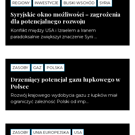
REGIONY
NOTATKI
INWESTYCJE
BLISKI WSCHÓD
SYRIA
Syryjskie okno możliwości – zagrożenia
dla potencjalnego rozwoju
Konflikt między USA i Izraelem a Iranem
paradoksalnie zwiększył znaczenie Syrii ...
ZASOBY
NOTATKI
GAZ
POLSKA
Drzemiący potencjał gazu łupkowego w
Polsce
Rozwój krajowego wydobycia gazu z łupków miał
ograniczyć zależność Polski od imp...
ZASOBY
NOTATKI
UNIA EUROPEJSKA
USA