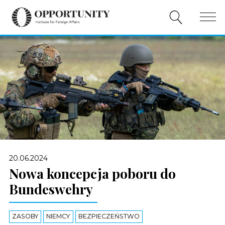
O NAS
PUBLIKACJE
WYDARZENIA
WSPÓŁPRACA
WSPARCIE
20.06.2024
PL
Nowa koncepcja poboru do
Bundeswehry
ZASOBY
NIEMCY
BEZPIECZEŃSTWO