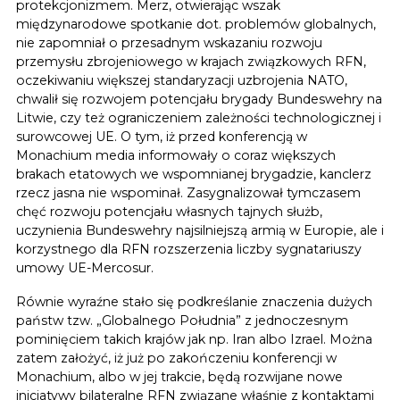
protekcjonizmem. Merz, otwierając wszak
międzynarodowe spotkanie dot. problemów globalnych,
nie zapomniał o przesadnym wskazaniu rozwoju
przemysłu zbrojeniowego w krajach związkowych RFN,
oczekiwaniu większej standaryzacji uzbrojenia NATO,
chwalił się rozwojem potencjału brygady Bundeswehry na
Litwie, czy też ograniczeniem zależności technologicznej i
surowcowej UE. O tym, iż przed konferencją w
Monachium media informowały o coraz większych
brakach etatowych we wspomnianej brygadzie, kanclerz
rzecz jasna nie wspominał. Zasygnalizował tymczasem
chęć rozwoju potencjału własnych tajnych służb,
uczynienia Bundeswehry najsilniejszą armią w Europie, ale i
korzystnego dla RFN rozszerzenia liczby sygnatariuszy
umowy UE-Mercosur.
Równie wyraźne stało się podkreślanie znaczenia dużych
państw tzw. „Globalnego Południa” z jednoczesnym
pominięciem takich krajów jak np. Iran albo Izrael. Można
zatem założyć, iż już po zakończeniu konferencji w
Monachium, albo w jej trakcie, będą rozwijane nowe
inicjatywy bilateralne RFN związane właśnie z kontaktami