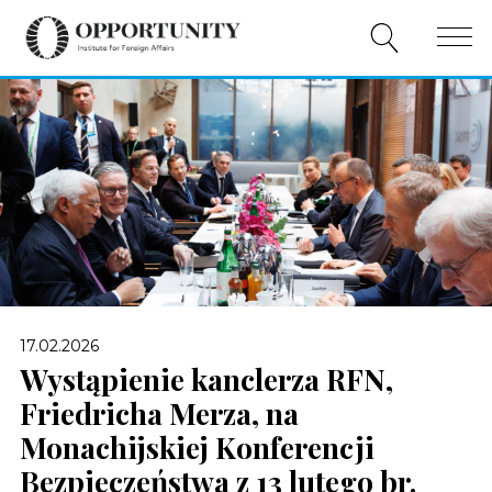
O NAS
PUBLIKACJE
WYDARZENIA
WSPÓŁPRACA
WSPARCIE
17.02.2026
PL
Wystąpienie kanclerza RFN,
Friedricha Merza, na
Monachijskiej Konferencji
Bezpieczeństwa z 13 lutego br.