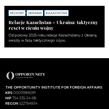
REGIONY
KOMENTARZE
UKRAINA
KAZACHSTAN
Relacje Kazachstan – Ukraina: taktyczny
reset w cieniu wojny
Od połowy 2025 roku relacje Kazachstanu z Ukrainą
weszły w fazę taktycznego ożyw...
THE OPPORTUNITY INSTITUTE FOR FOREIGN AFFAIRS
KRS
0000986091
NIP
754-335-24-68
REGON
522764934