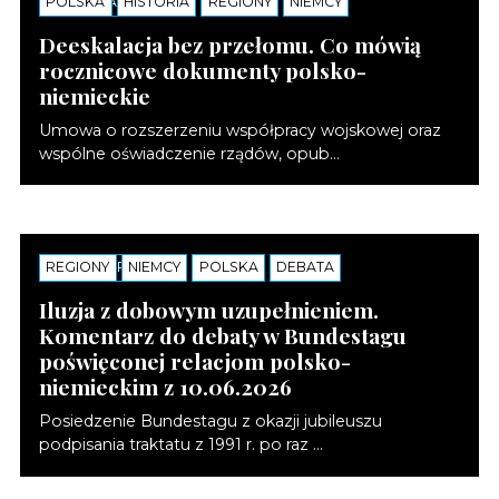
POLSKA
KOMENTARZE
HISTORIA
REGIONY
NIEMCY
Deeskalacja bez przełomu. Co mówią
rocznicowe dokumenty polsko-
niemieckie
Umowa o rozszerzeniu współpracy wojskowej oraz
wspólne oświadczenie rządów, opub...
REGIONY
KOMENTARZE
NIEMCY
POLSKA
DEBATA
Iluzja z dobowym uzupełnieniem.
Komentarz do debaty w Bundestagu
poświęconej relacjom polsko-
niemieckim z 10.06.2026
Posiedzenie Bundestagu z okazji jubileuszu
podpisania traktatu z 1991 r. po raz ...