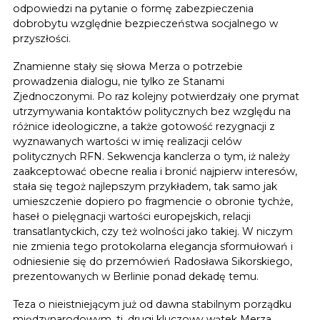
odpowiedzi na pytanie o formę zabezpieczenia
dobrobytu względnie bezpieczeństwa socjalnego w
przyszłości.
Znamienne stały się słowa Merza o potrzebie
prowadzenia dialogu, nie tylko ze Stanami
Zjednoczonymi. Po raz kolejny potwierdzały one prymat
utrzymywania kontaktów politycznych bez względu na
różnice ideologiczne, a także gotowość rezygnacji z
wyznawanych wartości w imię realizacji celów
politycznych RFN. Sekwencja kanclerza o tym, iż należy
zaakceptować obecne realia i bronić najpierw interesów,
stała się tegoż najlepszym przykładem, tak samo jak
umieszczenie dopiero po fragmencie o obronie tychże,
haseł o pielęgnacji wartości europejskich, relacji
transatlantyckich, czy też wolności jako takiej. W niczym
nie zmienia tego protokolarna elegancja sformułowań i
odniesienie się do przemówień Radosława Sikorskiego,
prezentowanych w Berlinie ponad dekadę temu.
Teza o nieistniejącym już od dawna stabilnym porządku
międzynarodowym, tj. drugi kluczowy wątek Merza,