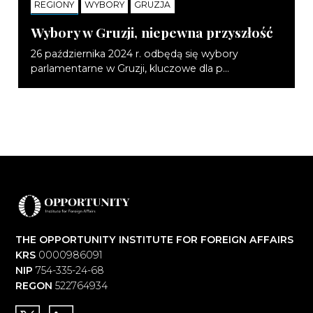
REGIONY
WYBORY
GRUZJA
NOTATKI
Wybory w Gruzji, niepewna przyszłość
26 października 2024 r. odbędą się wybory
parlamentarne w Gruzji, kluczowe dla p...
THE OPPORTUNITY INSTITUTE FOR FOREIGN AFFAIRS
KRS
0000986091
NIP
754-335-24-68
REGON
522764934