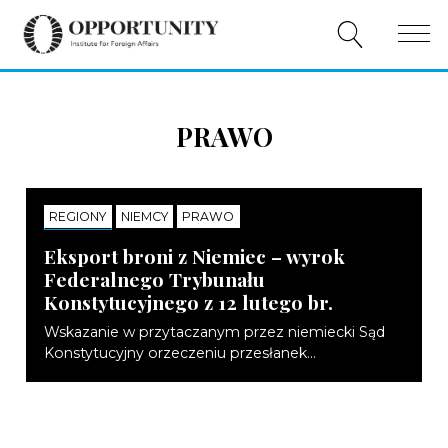
O NAS
PRAWO
PUBLIKACJE
WYDARZENIA
REGIONY
NIEMCY
PRAWO
NOTATKI
WSPÓŁPRACA
Eksport broni z Niemiec – wyrok
Federalnego Trybunału
WSPARCIE
Konstytucyjnego z 12 lutego br.
PL
Wskazanie w przytaczanym przez niemiecki Sąd
Konstytucyjny orzeczeniu przesłanek...