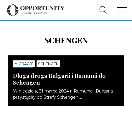
O NAS
SCHENGEN
PUBLIKACJE
WYDARZENIA
MIGRACJE
SCHENGEN
NOTATKI
WSPÓŁPRACA
Długa droga Bułgarii i Rumunii do
Schengen
WSPARCIE
W niedzielę, 31 marca 2024 r. Rumunia i Bułgaria
przystąpiły do Strefy Schengen....
PL
EN