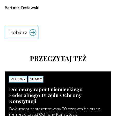
Bartosz Tesławski
Pobierz
PRZECZYTAJ TEŻ
REGIONY
NOTATKI
NIEMCY
Doroczny raport niemieckiego
Federalnego Urzędu Ochrony
Konstytucji
Dokument zaprezentowany 30 czerwca br. przez
niemiecki Urząd Ochrony Konstytucji...