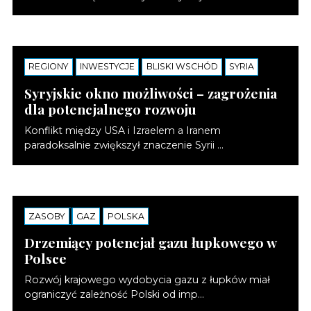
REGIONY
NOTATKI
INWESTYCJE
BLISKI WSCHÓD
SYRIA
Syryjskie okno możliwości – zagrożenia
dla potencjalnego rozwoju
Konflikt między USA i Izraelem a Iranem
paradoksalnie zwiększył znaczenie Syrii ...
ZASOBY
NOTATKI
GAZ
POLSKA
Drzemiący potencjał gazu łupkowego w
Polsce
Rozwój krajowego wydobycia gazu z łupków miał
ograniczyć zależność Polski od imp...