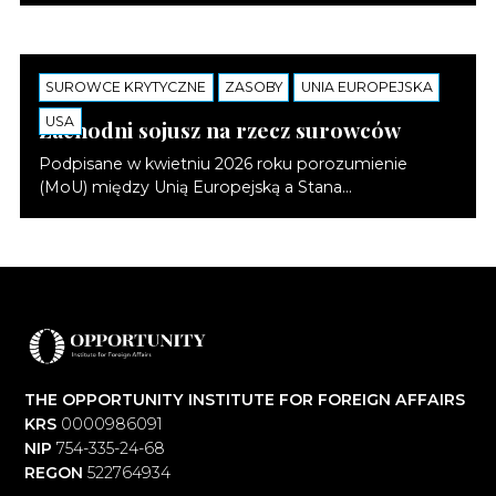
SUROWCE KRYTYCZNE
NOTATKI
ZASOBY
UNIA EUROPEJSKA
USA
Zachodni sojusz na rzecz surowców
Podpisane w kwietniu 2026 roku porozumienie
(MoU) między Unią Europejską a Stana...
THE OPPORTUNITY INSTITUTE FOR FOREIGN AFFAIRS
KRS
0000986091
NIP
754-335-24-68
REGON
522764934