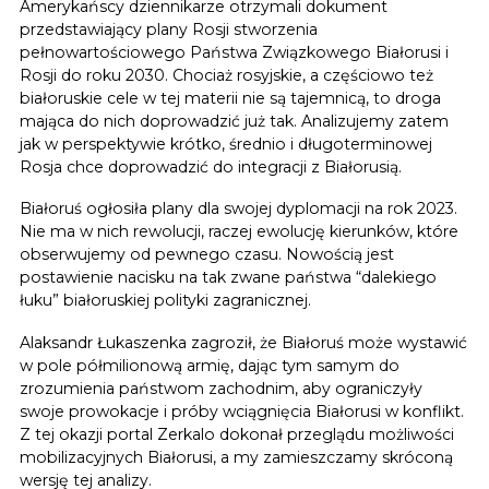
Amerykańscy dziennikarze otrzymali dokument
przedstawiający plany Rosji stworzenia
pełnowartościowego Państwa Związkowego Białorusi i
Rosji do roku 2030. Chociaż rosyjskie, a częściowo też
białoruskie cele w tej materii nie są tajemnicą, to droga
mająca do nich doprowadzić już tak. Analizujemy zatem
jak w perspektywie krótko, średnio i długoterminowej
Rosja chce doprowadzić do integracji z Białorusią.
Białoruś ogłosiła plany dla swojej dyplomacji na rok 2023.
Nie ma w nich rewolucji, raczej ewolucję kierunków, które
obserwujemy od pewnego czasu. Nowością jest
postawienie nacisku na tak zwane państwa “dalekiego
łuku” białoruskiej polityki zagranicznej.
Alaksandr Łukaszenka zagroził, że Białoruś może wystawić
w pole półmilionową armię, dając tym samym do
zrozumienia państwom zachodnim, aby ograniczyły
swoje prowokacje i próby wciągnięcia Białorusi w konflikt.
Z tej okazji portal Zerkalo dokonał przeglądu możliwości
mobilizacyjnych Białorusi, a my zamieszczamy skróconą
wersję tej analizy.