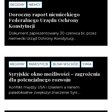
REGIONY
NOTATKI
NIEMCY
Doroczny raport niemieckiego
Federalnego Urzędu Ochrony
Konstytucji
Dokument zaprezentowany 30 czerwca br. przez
niemiecki Urząd Ochrony Konstytucji...
REGIONY
NOTATKI
INWESTYCJE
BLISKI WSCHÓD
SYRIA
Syryjskie okno możliwości – zagrożenia
dla potencjalnego rozwoju
Konflikt między USA i Izraelem a Iranem
paradoksalnie zwiększył znaczenie Syrii ...