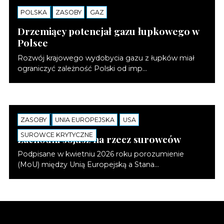
POLSKA
NOTATKI
ZASOBY
GAZ
Drzemiący potencjał gazu łupkowego w
Polsce
Rozwój krajowego wydobycia gazu z łupków miał
ograniczyć zależność Polski od imp...
ZASOBY
NOTATKI
UNIA EUROPEJSKA
USA
SUROWCE KRYTYCZNE
Zachodni sojusz na rzecz surowców
Podpisane w kwietniu 2026 roku porozumienie
(MoU) między Unią Europejską a Stana...